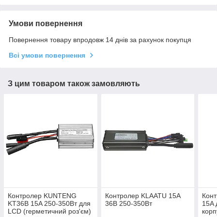
Умови повернення
Повернення товару впродовж 14 днів за рахунок покупця
Всі умови повернення
З цим товаром також замовляють
Контролер KUNTENG
Контролер KLAATU 15A
Кон
KT36В 15A 250-350Вт для
36В 250-350Вт
15A 
LCD (герметичний роз'єм)
корп