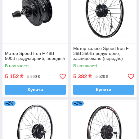
Мотор-колесо Speed Iron F
Мотор Speed Iron F 48В
36В 350Вт редукторне,
500Вт редукторний, передній
заспицьоване (переднє)
В наявності
В наявності
5 152
5 382
₴
₴
5 290 ₴
5 520 ₴
Купити
Купити
–2%
–2%