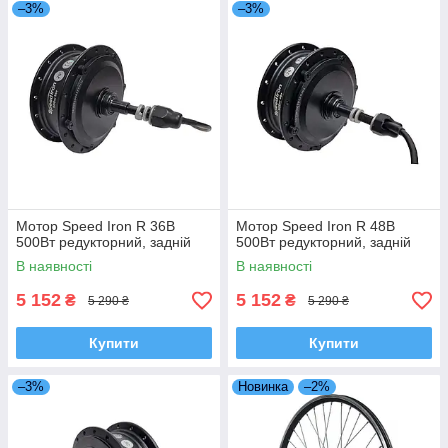
–3%
–3%
Мотор Speed Iron R 36В
Мотор Speed Iron R 48В
500Вт редукторний, задній
500Вт редукторний, задній
В наявності
В наявності
5 152
5 152
₴
₴
5 290 ₴
5 290 ₴
Купити
Купити
–3%
Новинка
–2%