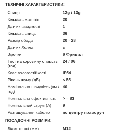
ТЕХНІЧНІ ХАРАКТЕРИСТИКИ:
Спиця
12g / 13g
Кількість магнітів
20
Датчик швидкості
1
Кількість спиць
36
Розмір обода
20 - 28
Датчик Холла
є
Зірочки
6 Фривил
Тест на корозійну стійкість
24 / 96
(год)
Клас вологостійкості
IP54
Рівень шуму (дБ)
< 55
Номінальна швидкість (км /
40
год)
Номінальна ефективність
> = 83
Номінальний струм (А)
9
Розташування кабелю
по центру праворуч
ПОСАДОЧНІ РОЗМІРИ:
Діаметр осі (мм)
М12