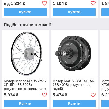
1 334
1 104
1 8
від
₴
₴
Купити
Купити
Подібні товари компанії
Мотор-колесо MXUS ZWG
Мотор MXUS ZWG XF15R
Мот
XF15R 48В 500Вт
36В 400Вт редукторний,
XF0
редукторне, заспицьоване
задній
реду
(заднє)
(зад
5 934
5 474
6 2
₴
₴
Купити
Купити