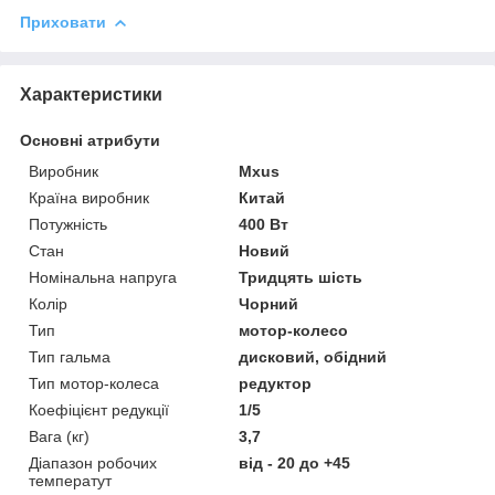
Приховати
Характеристики
Основні атрибути
Виробник
Mxus
Країна виробник
Китай
Потужність
400 Вт
Стан
Новий
Номінальна напруга
Тридцять шість
Колір
Чорний
Тип
мотор-колесо
Тип гальма
дисковий, обідний
Тип мотор-колеса
редуктор
Коефіцієнт редукції
1/5
Вага (кг)
3,7
Діапазон робочих
від - 20 до +45
температут