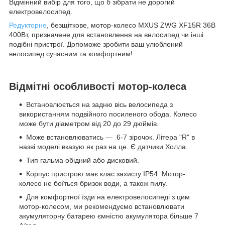
Відмінний вибір для того, що б зібрати не дорогий
електровелосипед.
Редукторне
, безщіткове, мотор-колесо MXUS ZWG XF15R 36В
400Вт, призначене для встановлення на велосипед чи інші
подібні пристрої. Допоможе зробити ваш улюблений
велосипед сучасним та комфортним!
Відмітні особливості мотор-колеса
Встановлюється на задню вісь велосипеда з
використанням подвійного посиленого обода. Колесо
може бути діаметром від 20 до 29 дюймів.
Може встановлюватись — 6-7 зірочок. Літера "R" в
назві моделі вказую як раз на це. Є датчики Холла.
Тип гальма обідний або дисковий.
Корпус пристрою має клас захисту IP54. Мотор-
колесо не боїться бризок води, а також пилу.
Для комфортної їзди на електровелосипеді з цим
мотор-колесом, ми рекомендуємо встановлювати
акумуляторну батарею ємністю акумулятора більше 7