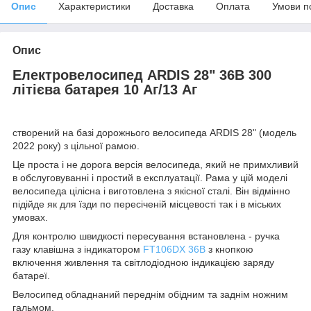
Опис
Характеристики
Доставка
Оплата
Умови п
Опис
Електровелосипед ARDIS 28" 36В 300
літієва батарея 10 Аг/13 Аг
створений на базі дорожнього велосипеда ARDIS 28" (модель
2022 року) з цільної рамою.
Це проста і не дорога версія велосипеда, який не примхливий
в обслуговуванні і простий в експлуатації. Рама у цій моделі
велосипеда цілісна і виготовлена з якісної сталі. Він відмінно
підійде як для їзди по пересіченій місцевості так і в міських
умовах.
Для контролю швидкості пересування встановлена - ручка
газу клавішна з індикатором
FT106DX 36В
з кнопкою
включення живлення та світлодіодною індикацією заряду
батареї.
Велосипед обладнаний переднім обідним та заднім ножним
гальмом.