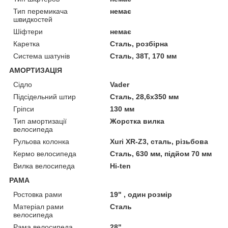
Тип перемикача
немає
швидкостей
Шіфтери
немає
Каретка
Сталь, розбірна
Система шатунів
Сталь, 38Т, 170 мм
АМОРТИЗАЦІЯ
Сідло
Vader
Підсідельний штир
Сталь, 28,6х350 мм
Гріпси
130 мм
Тип амортизації
Жорстка вилка
велосипеда
Рульова колонка
Xuri XR-Z3, сталь, різьбова
Кермо велосипеда
Сталь, 630 мм, підйом 70 мм
Вилка велосипеда
Hi-ten
РАМА
Ростовка рами
19" , один розмір
Матеріал рами
Сталь
велосипеда
Рама велосипеда
28"