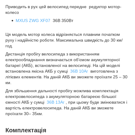
Приводить в рух цей велосипед передне редуктор мотор-
колесо
MXUS ZWG XF07
36В 350Вт
Ця модель мотор колеса відрізняється плавним початком
руху і надійністю роботи. Максимальна швидкість до 30 км/
год.
Дистанція пробігу велосипеда з використанням
електрообладнання визначається об’ємом акумуляторної
батареї (АКБ), встановленої на велосипеді. На цій моделі
встановлена якісна АКБ у сумці
36В 10Аг
виготовлена з
літієвих елементів. На даній АКБ ви зможете проїхати 25 – 30
км.
Для збільшення дальності пробігу можлива комплектація
електровелосипеда з акумуляторною батареєю більшої
ємності АКБ у сумці
36В 13Аг
, при цьому буде змінюватися і
вартість електровелосипеда. На даній АКБ ви зможете
проїхати 30– 35км.
Комплектація