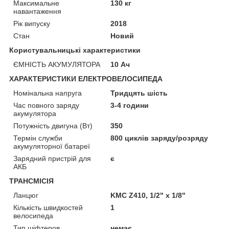
Максимальне
130 кг
навантаження
Рік випуску
2018
Стан
Новий
Користувальницькі характеристики
ЄМНІСТЬ АКУМУЛЯТОРА
10 Ач
ХАРАКТЕРИСТИКИ ЕЛЕКТРОВЕЛОСИПЕДА
Номінальна напруга
Тридцять шість
Час повного заряду
3-4 години
акумулятора
Потужність двигуна (Вт)
350
Термін служби
800 циклів заряду/розряду
акумуляторної батареї
Зарядний пристрій для
є
АКБ
ТРАНСМІСІЯ
Ланцюг
KMC Z410, 1/2" х 1/8"
Кількість швидкостей
1
велосипеда
Тип шіфтеров
немає