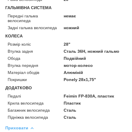
ГАЛЬМІВНА СИСТЕМА
Передні гальма
немає
велосипеда
Задні гальма велосипеда
ножний
КОЛЕСА
Розмір коліс
28"
Втулка задня
Сталь 36Н, ножний гальмо
Обода
Подвійний
Втулка передня
мотор-колесо
Матеріал ободів
Алюміній
Покришки
Ponely 28х1,75"
ДОДАТКОВО
Педалі
Feimin FP-830A, пластик
Крила велосипеда
Пластик
Багажник велосипеда
Сталь
Підніжка велосипеда
Сталь
Приховати