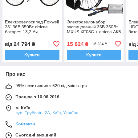
Електровелосипед Foxwell
Электровелонабор
Елек
28" 36В 350Вт літієва
заспицованый 36В 350Вт
LIDO
батарея 13,2 Ач
MXUS XF08C + літієва АКБ
бата
10,4 Аг задній
24 794
15 824
від
₴
₴
від
16 284 ₴
Купити
Купити
Про нас
99% позитивних з 620 відгуків за рік
Працює з 16.06.2016
м. Київ
вул. Трублаїні 2А, Київ, Україна
Контакти
Сьогодні вихідний