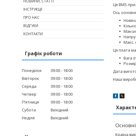
НОВИНИ, СТАТТІ
Ця BMS при
ІНСТРУКЦІЇ
Ось основн
ПРО НАС
Номіна
ВІДГУКИ
Кількі
Максим
КОНТАКТИ
Напруг
Макс. 
Ця плата ма
Графік роботи
Вага (
Розмір
Понеділок
09:00
18:00
Дата вигот
Вівторок
09:00
18:00
Наші вироб
Середа
09:00
18:00
Четвер
09:00
18:00
Пʼятниця
09:00
18:00
Характ
Субота
Вихідний
Неділя
Вихідний
Основні
Країна ви