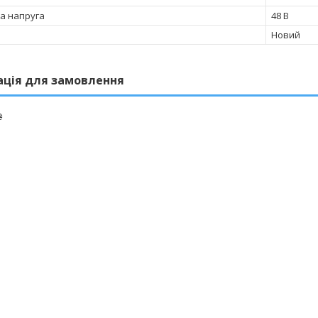
а напруга
48 В
Новий
ація для замовлення
₴