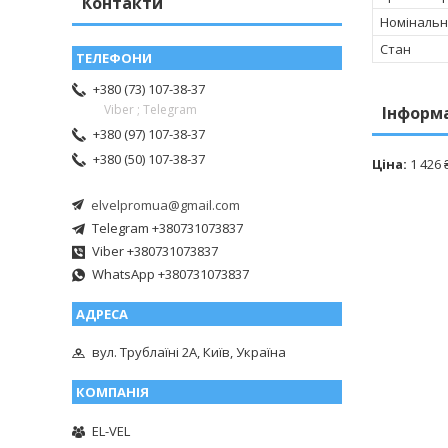
Контакти
Номінальн
Стан
+380 (73) 107-38-37
Viber ; Telegram
Інформ
+380 (97) 107-38-37
+380 (50) 107-38-37
Ціна:
1 426 
elvelpromua@gmail.com
Telegram +380731073837
Viber +380731073837
WhatsApp +380731073837
вул. Трублаїні 2А, Київ, Україна
EL-VEL