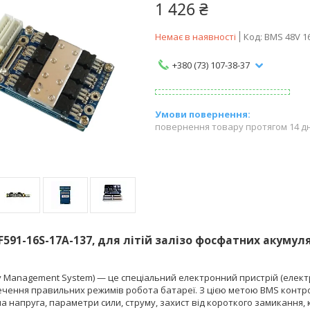
1 426 ₴
Немає в наявності
Код:
BMS 48V 1
+380 (73) 107-38-37
повернення товару протягом 14 д
F591-16S-17A-137, для літій залізо фосфатних акуму
y Management System) — це спеціальний електронний пристрій (елек
ечення правильних режимів робота батареї. З цією метою BMS контро
а напруга, параметри сили, струму, захист від короткого замикання