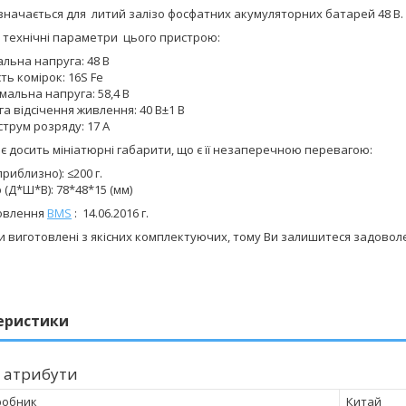
значається для литий залізо фосфатних акумуляторних батарей 48 В.
і технічні параметри цього пристрою:
льна напруга: 48 В
сть комірок: 16S Fe
альна напруга: 58,4 В
а відсічення живлення: 40 В±1 В
струм розряду: 17 A
є досить мініатюрні габарити, що є її незаперечною перевагою:
приблизно): ≤200 г.
 (Д*Ш*В): 78*48*15 (мм)
овлення
BMS
: 14.06.2016 г.
и виготовлені з якісних комплектуючих, тому Ви залишитеся задовол
еристики
 атрибути
робник
Китай