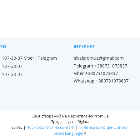
) 107-38-37
Viber ; Telegram
elvelpromua@gmail.com
Telegram +380731073837
) 107-38-37
Viber +380731073837
) 107-38-37
WhatsApp +380731073837
Сайт створений на маркетплейсі
Prom.ua
Продавець на Bigl.ua
EL-VEL |
Поскаржитися на контент
|
Політика конфіденційності
Select Language
▼