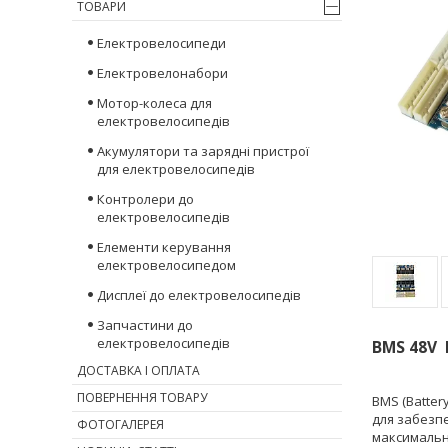
ТОВАРИ
Електровелосипеди
Електровелонабори
Мотор-колеса для
електровелосипедів
Акумулятори та зарядні пристрої
для електровелосипедів
Контролери до
електровелосипедів
Елементи керування
електровелосипедом
Дисплеї до електровелосипедів
Запчастини до
електровелосипедів
BMS 48V 
ДОСТАВКА І ОПЛАТА
ПОВЕРНЕННЯ ТОВАРУ
BMS (Batter
для забезп
ФОТОГАЛЕРЕЯ
максимальн