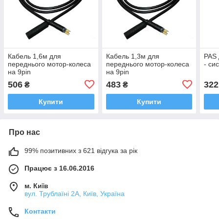
Кабель 1,6м для
Кабель 1,3м для
PAS 
переднього мотор-колеса
переднього мотор-колеса
- си
на 9pin
на 9pin
506
483
322
₴
₴
Купити
Купити
Про нас
99% позитивних з 621 відгука за рік
Працює з 16.06.2016
м. Київ
вул. Трублаїні 2А, Київ, Україна
Контакти