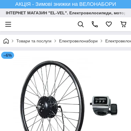
АКЦІЯ - Зимові знижки на ВЕЛОНАБОРИ
ІНТЕРНЕТ МАГАЗИН "EL-VEL". Електровелосипеди, мотор-ко
Товари та послуги
Електровелонабори
Електровелон
–6%