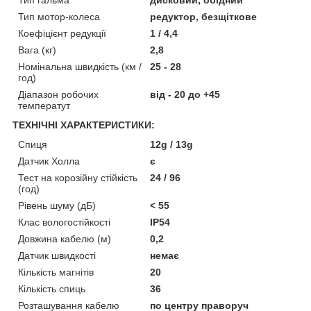
Тип мотор-колеса
редуктор, безщіткове
Коефіцієнт редукції
1 / 4,4
Вага (кг)
2,8
Номінальна швидкість (км /
25 - 28
год)
Діапазон робочих
від - 20 до +45
температут
ТЕХНІЧНІ ХАРАКТЕРИСТИКИ:
Спиця
12g / 13g
Датчик Холла
є
Тест на корозійну стійкість
24 / 96
(год)
Рівень шуму (дБ)
< 55
Клас вологостійкості
IP54
Довжина кабелю (м)
0,2
Датчик швидкості
немає
Кількість магнітів
20
Кількість спиць
36
Розташування кабелю
по центру праворуч