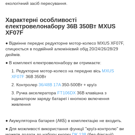
екологічний засіб пересування.
Характерні особливості
електровелонабору 36В 350Вт MXUS
XF07F
● Відмінне переднє редукторне мотор-колесо MXUS XF07F,
спицюється в подвійний алюмінієвий обід 20/24/26/28/29
дюймів.
● В комплекті електровелонабору ви отримаєте:
Редукторне мотор-колесо на передню вісь
MXUS
XF07F
36В 350Вт
Контролер
36/48В 17A
350-500Вт + круїз
Ручка акселератора
FT106DX
36В клавішна з
індикатором заряду батареї і кнопкою включення
живлення
● Акумуляторна батарея (АКБ) в комплектацію не входить.
● Для можливості використання функції "круїз-контролю" ви
можете додати до набору кнопку
DK 138
(без фіксації).