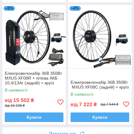
–5%
–4%
Електровелонабір 36В 350Вт
MXUS XF08R + літієва АКБ
Електровелонабір 36В 350Вт
10,4/13Аг (задній) + круїз
MXUS XF08C (задній) + круїз
В наявності
В наявності
15 502
від
₴
7 222
від
₴
від 7 544 ₴
від 16 238 ₴
Купити
Купити
Показати ще