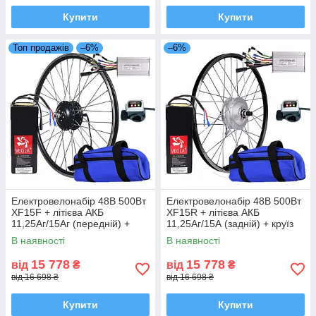
Купити
Купити
Топ продажів
–6%
–6%
Електровелонабір 48В 500Вт
Електровелонабір 48В 500Вт
XF15F + літієва АКБ
XF15R + літієва АКБ
11,25Аг/15Аг (передній) +
11,25Аг/15А (задній) + круїз
круїз
В наявності
В наявності
15 778
15 778
від
₴
від
₴
від 16 698 ₴
від 16 698 ₴
Купити
Купити