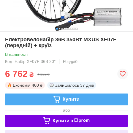
Електровелонабір 36В 350Вт MXUS XF07F
(передній) + круїз
В наявності
Код: Набір XF07F 36В 20"
Роздріб
6 762
₴
7 222 ₴
Економія
460 ₴
Залишилось
37 днів
Купити
або
Купити з