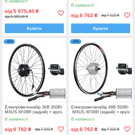
В наявності
В наявності
5 975,40
від
₴
6 762
від
₴
від 7 222 ₴
від 6 389,40 ₴
Купити
Купити
–6%
–6%
Електровелонабір 36В 350Вт
Електровеланабір 48В 350Вт
MXUS XF08R (задній) + круїз
MXUS XF08R (задній) + круїз
В наявності
В наявності
6 762
6 762
від
₴
від
₴
від 7 222 ₴
від 7 222 ₴