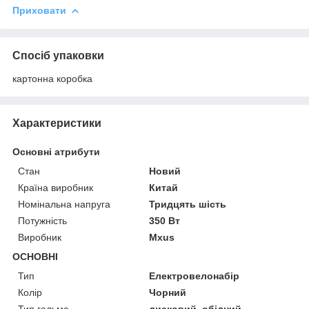
Приховати
Спосіб упаковки
картонна коробка
Характеристики
Основні атрибути
Стан
Новий
Країна виробник
Китай
Номінальна напруга
Тридцять шість
Потужність
350 Вт
Виробник
Mxus
ОСНОВНІ
Тип
Електровелонабір
Колір
Чорний
Тип гальма
дисковий, обідний