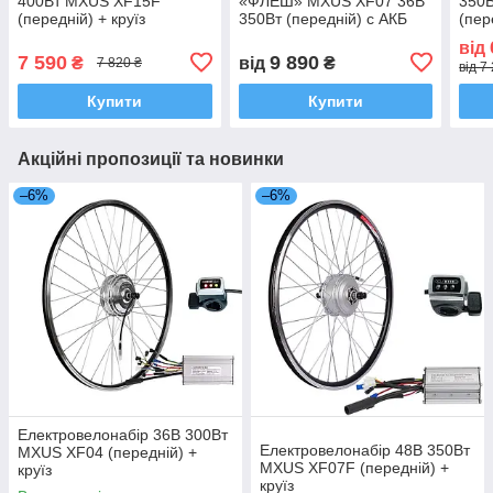
400Вт MXUS XF15F
«ФЛЕШ» MXUS XF07 36В
350
(передній) + круїз
350Вт (передній) с АКБ
(пер
10,4Аг
від
7 590
9 890
₴
від
₴
7 820 ₴
від 7
Купити
Купити
Акційні пропозиції та новинки
–6%
–6%
Електровелонабір 36В 300Вт
Електровелонабір 48В 350Вт
MXUS XF04 (передній) +
MXUS XF07F (передній) +
круїз
круїз