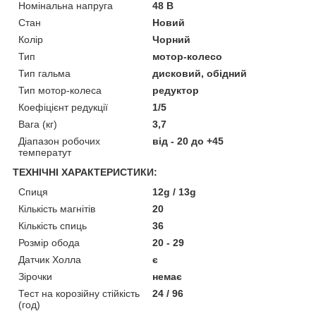
Номінальна напруга
48 В
Стан
Новий
Колір
Чорний
Тип
мотор-колесо
Тип гальма
дисковий, обідний
Тип мотор-колеса
редуктор
Коефіцієнт редукції
1/5
Вага (кг)
3,7
Діапазон робочих
від - 20 до +45
температут
ТЕХНІЧНІ ХАРАКТЕРИСТИКИ:
Спиця
12g / 13g
Кількість магнітів
20
Кількість спиць
36
Розмір обода
20 - 29
Датчик Холла
є
Зірочки
немає
Тест на корозійну стійкість
24 / 96
(год)