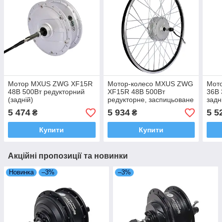
Мотор MXUS ZWG XF15R
Мотор-колесо MXUS ZWG
Мот
48В 500Вт редукторний
XF15R 48В 500Вт
36В 
(задній)
редукторне, заспицьоване
задн
(заднє)
5 474
5 934
5 5
₴
₴
Купити
Купити
Акційні пропозиції та новинки
Новинка
–3%
–3%