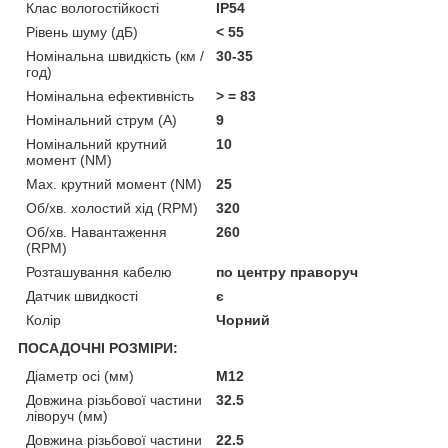
Клас вологостійкості
IP54
Рівень шуму (дБ)
< 55
Номінальна швидкість (км /
30-35
год)
Номінальна ефективність
> = 83
Номінальний струм (А)
9
Номінальний крутний
10
момент (NM)
Мах. крутний момент (NM)
25
Об/хв. холостий хід (RPM)
320
Об/хв. Навантаження
260
(RPM)
Розташування кабелю
по центру праворуч
Датчик швидкості
є
Колір
Чорний
ПОСАДОЧНІ РОЗМІРИ:
Діаметр осі (мм)
М12
Довжина різьбової частини
32.5
ліворуч (мм)
Довжина різьбової частини
22.5