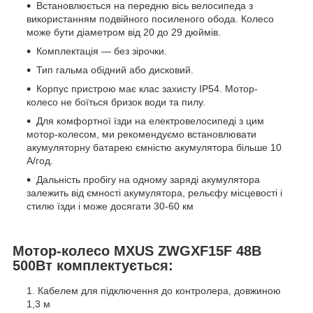
Встановлюється на передню вісь велосипеда з
використанням подвійного посиленого обода. Колесо
може бути діаметром від 20 до 29 дюймів.
Комплектація — без зірочки.
Тип гальма обідний або дисковий.
Корпус пристрою має клас захисту IP54. Мотор-
колесо не боїться бризок води та пилу.
Для комфортної їзди на електровелосипеді з цим
мотор-колесом, ми рекомендуємо встановлювати
акумуляторну батарею ємністю акумулятора більше 10
А/год.
Дальність пробігу на одному заряді акумулятора
залежить від ємності акумулятора, рельєфу місцевості і
стилю їзди і може досягати 30-60 км
Мотор-колесо MXUS ZWGXF15F 48В
500Вт комплектується:
Кабелем для підключення до контролера, довжиною
1,3 м