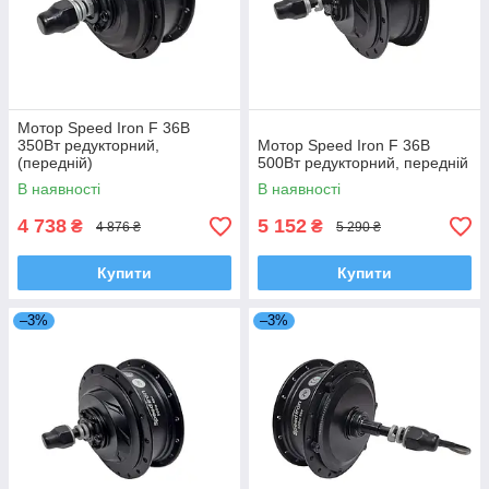
Мотор Speed Iron F 36В
350Вт редукторний,
Мотор Speed Iron F 36В
(передній)
500Вт редукторний, передній
В наявності
В наявності
4 738
5 152
₴
₴
4 876 ₴
5 290 ₴
Купити
Купити
–3%
–3%