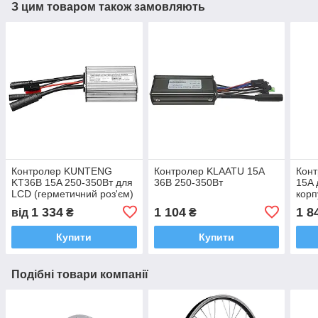
З цим товаром також замовляють
Контролер KUNTENG
Контролер KLAATU 15A
Кон
KT36В 15A 250-350Вт для
36В 250-350Вт
15A 
LCD (герметичний роз'єм)
корп
1 334
1 104
1 8
від
₴
₴
Купити
Купити
Подібні товари компанії