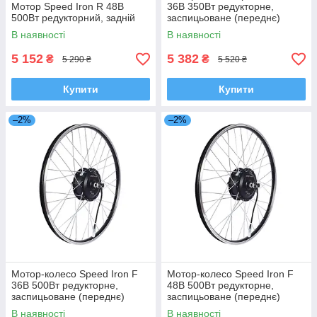
Мотор Speed Iron R 48В
36В 350Вт редукторне,
500Вт редукторний, задній
заспицьоване (переднє)
В наявності
В наявності
5 152
5 382
₴
₴
5 290 ₴
5 520 ₴
Купити
Купити
–2%
–2%
Мотор-колесо Speed Iron F
Мотор-колесо Speed Iron F
36В 500Вт редукторне,
48В 500Вт редукторне,
заспицьоване (переднє)
заспицьоване (переднє)
В наявності
В наявності