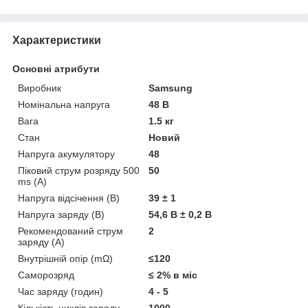
Характеристики
Основні атрибути
Виробник
Samsung
Номінальна напруга
48 В
Вага
1.5 кг
Стан
Новий
Напруга акумулятору
48
Піковий струм розряду 500
50
ms (А)
Напруга відсічення (В)
39 ± 1
Напруга заряду (В)
54,6 В ± 0,2 В
Рекомендований струм
2
заряду (А)
Внутрішній опір (mΩ)
≤120
Саморозряд
≤ 2% в міс
Час заряду (годин)
4 - 5
Кількість циклів заряду-
1000