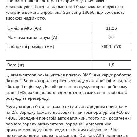
При виготовленні батареї використовуються якісні
комплектуючі. В якості елементної бази використовуються
комірки відомого виробника Samsung 18650, що володіють
високою надійністю.
Ємність АКБ (Ач)
11,25
Максимальний струм (А)
20
Габаритні розміри (мм)
260*85*70
Вага (кг)
1,5
Ці акумулятори оснащуються платою BMS, яка керує роботою
батареї. Вона контролює рівень заряду як кожної клітинки, так
і батареї в цілому. Для збереження акумулятора в робочому
стані BMS, захищає його від короткого замикання, глибокого
розряду і перезаряду.
Акумуляторна батарея комплектується зарядним пристроєм
на 2А. Зарядку бажано проводити при температурі від +10 до
+40С. Зарядний пристрій автоматичний, тобто при досягненні
повного заряду акумулятора, зарядний автоматично
припиняє зарядку і переходить в режим очікування. Час
процесу зарядки вираховується так; Ємність АКБ (наприклад