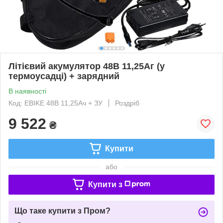
Літієвий акумулятор 48В 11,25Аг (у
термоусадці) + зарядний
В наявності
Код: EBIKE 48В 11,25Ач + ЗУ
Роздріб
9 522
₴
Купити
або
Купити з
Що таке купити з Пром?