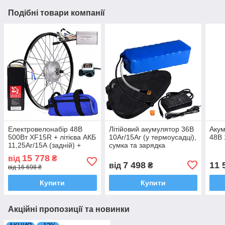
Подібні товари компанії
Електровелонабір 48В
Літійовий акумулятор 36В
Акум
500Вт XF15R + літієва АКБ
10Aг/15Аг (у термоусадці),
48В 
11,25Аг/15А (задній) +
сумка та зарядка
круїз
15 778
від
₴
7 498
11 
від
₴
від 16 698 ₴
Купити
Купити
Акційні пропозиції та новинки