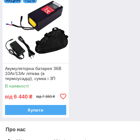
АКЦИЯ
–12%
Акумуляторна батарея 36В
10Аг/13Aг літієва (в
термоусадці), сумка і ЗП
В наявності
6 440
від
₴
від 7 360 ₴
Купити
Про нас