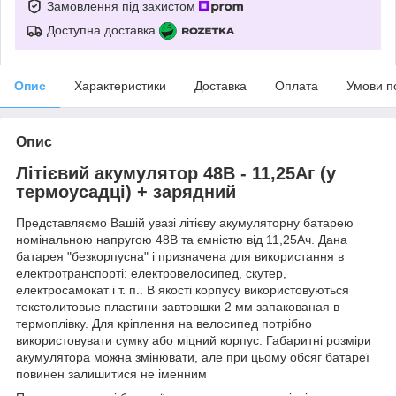
Замовлення під захистом
Доступна доставка
Опис
Характеристики
Доставка
Оплата
Умови п
Опис
Літієвий акумулятор 48В - 11,25Аг (у
термоусадці) + зарядний
Представляємо Вашій увазі літієву акумуляторну батарею
номінальною напругою 48В та ємністю від 11,25Ач. Дана
батарея "безкорпусна" і призначена для використання в
електротранспорті: електровелосипед, скутер,
електросамокат і т. п.. В якості корпусу використовуються
текстолитовые пластини завтовшки 2 мм запакованая в
термоплівку. Для кріплення на велосипед потрібно
використовувати сумку або міцний корпус. Габаритні розміри
акумулятора можна змінювати, але при цьому обсяг батареї
повинен залишитися не іменним