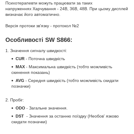
Психотерапевти можуть працювати за таких
напруженнях Харчування - 24В, 36В, 48В. При цьому дисплей
визначає його автоматично.
Версія протоки зв'язку - протокол №2
Особливості SW S866:
1. Значення сигналу швидкості:
CUR
- Поточна швидкість
MAX
- Максимальна швидкість (тобто можливість
скинення показань)
AVG
- Середня швидкість (тобто можливість скидати
позначки)
2. Пробіг:
ODO
- Загальне значення.
DST
- Значення за останню поїздку (Необов' язково
скидати позначки)