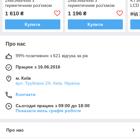
24В/36В/48В з
24В/36В/48В з
KT36
герметичним роз'ємом
герметичним роз'ємом
LCD 
1 610
1 196
₴
₴
від
Купити
Купити
Про нас
99% позитивних з 621 відгука за рік
Працює з 16.06.2016
м. Київ
вул. Трублаїні 2А, Київ, Україна
Контакти
Сьогодні працює з 09:00 до 18:00
Показати весь графік роботи
Про нас