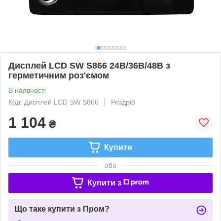
Дисплей LCD SW S866 24В/36В/48В з
герметичним роз'ємом
В наявності
Код: Дисплей LCD SW S866
Роздріб
1 104
₴
Купити
або
Купити з
Що таке купити з Пром?