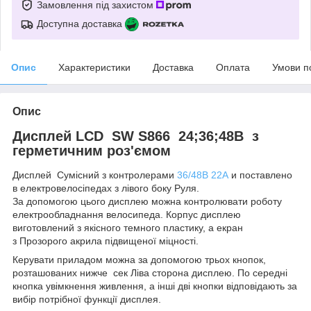
Замовлення під захистом
Доступна доставка
Опис
Характеристики
Доставка
Оплата
Умови п
Опис
Дисплей LCD SW S866 24;36;48В з
герметичним роз'ємом
Дисплей Сумісний з контролерами
36/48В 22А
и поставлено
в електровелосіпедах з лівого боку Руля.
За допомогою цього дисплею можна контролювати роботу
електрообладнання велосипеда. Корпус дисплею
виготовлений з якісного темного пластику, а екран
з Прозорого акрила підвищеної міцності.
Керувати приладом можна за допомогою трьох кнопок,
розташованих нижче сек Ліва сторона дисплею. По середні
кнопка увімкнення живлення, а інші дві кнопки відповідають за
вибір потрібної функції дисплея.