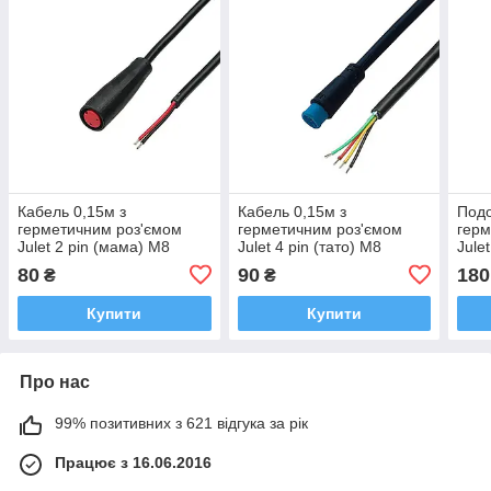
Кабель 0,15м з
Кабель 0,15м з
Подо
герметичним роз'ємом
герметичним роз'ємом
герм
Julet 2 pin (мама) M8
Julet 4 pin (тато) M8
Jule
80
90
180
₴
₴
Купити
Купити
Про нас
99% позитивних з 621 відгука за рік
Працює з 16.06.2016