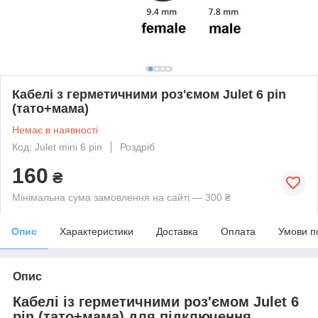
Кабелі з герметичними роз'ємом Julet 6 pin
(тато+мама)
Немає в наявності
Код: Julet mini 6 pin
Роздріб
160
₴
Мінімальна сума замовлення на сайті — 300 ₴
Опис
Характеристики
Доставка
Оплата
Умови п
Опис
Кабелі із герметичними роз'ємом Julet 6
pin (тато+мама) для підключення