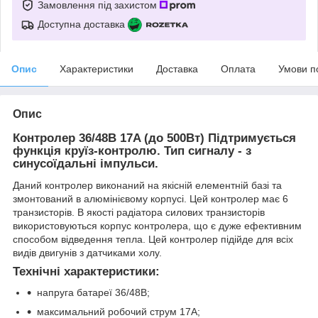
Замовлення під захистом
Доступна доставка
Опис
Характеристики
Доставка
Оплата
Умови п
Опис
Контролер 36/48В 17A (до 500Вт) Підтримується
функція круїз-контролю. Тип сигналу - з
синусоїдальні імпульси.
Даний контролер виконаний на якісній елементній базі та
змонтований в алюмінієвому корпусі. Цей контролер має 6
транзисторів. В якості радіатора силових транзисторів
використовуються корпус контролера, що є дуже ефективним
способом відведення тепла. Цей контролер підійде для всіх
видів двигунів з датчиками холу.
Технічні характеристики:
напруга батареї 36/48В;
максимальний робочий струм 17А;