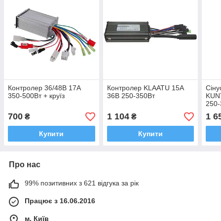
Контролер 36/48В 17A
Контролер KLAATU 15A
Сіну
350-500Вт + круїз
36В 250-350Вт
KUN
250-
вклю
700
1 104
1 6
₴
₴
Купити
Купити
Про нас
99% позитивних з 621 відгука за рік
Працює з 16.06.2016
м. Київ