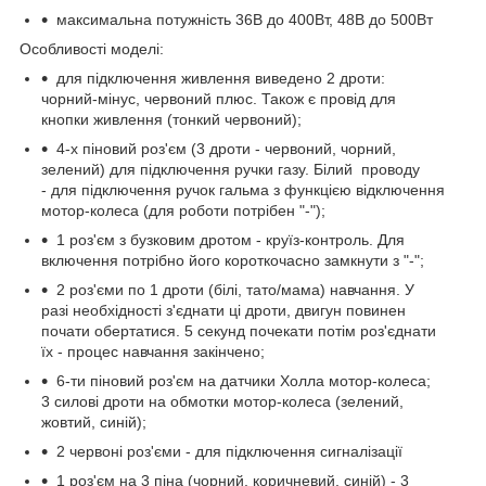
максимальна потужність 36В до 400Вт, 48В до 500Вт
Особливості моделі:
для підключення живлення виведено 2 дроти:
чорний-мінус, червоний плюс. Також є провід для
кнопки живлення (тонкий червоний);
4-х піновий роз'єм (3 дроти - червоний, чорний,
зелений) для підключення ручки газу. Білий проводу
- для підключення ручок гальма з функцією відключення
мотор-колеса (для роботи потрібен "-");
1 роз'єм з бузковим дротом - круїз-контроль. Для
включення потрібно його короткочасно замкнути з "-";
2 роз'єми по 1 дроти (білі, тато/мама) навчання. У
разі необхідності з'єднати ці дроти, двигун повинен
почати обертатися. 5 секунд почекати потім роз'єднати
їх - процес навчання закінчено;
6-ти піновий роз'єм на датчики Холла мотор-колеса;
3 силові дроти на обмотки мотор-колеса (зелений,
жовтий, синій);
2 червоні роз'єми - для підключення сигналізації
1 роз'єм на 3 піна (чорний, коричневий, синій) - 3