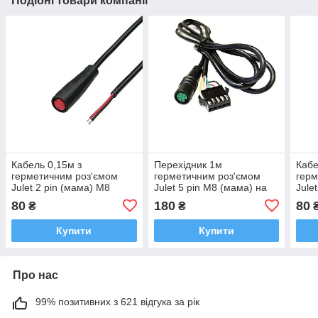
Подібні товари компанії
Кабель 0,15м з
Перехідник 1м
Кабе
герметичним роз'ємом
герметичним роз'ємом
герм
Julet 2 pin (мама) M8
Julet 5 pin M8 (мама) на
Jule
JST SM 2.54мм 5 pin
80
180
80
₴
₴
(мама)
Купити
Купити
Про нас
99% позитивних з 621 відгука за рік