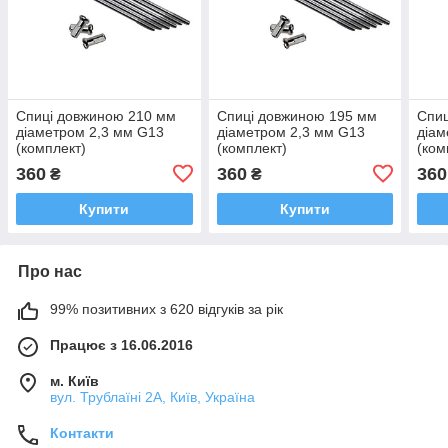
Спиці довжиною 210 мм
Спиці довжиною 195 мм
Спиц
діаметром 2,3 мм G13
діаметром 2,3 мм G13
діам
(комплект)
(комплект)
(ком
360
360
360
₴
₴
Купити
Купити
Про нас
99% позитивних з 620 відгуків за рік
Працює з 16.06.2016
м. Київ
вул. Трублаїні 2А, Київ, Україна
Контакти