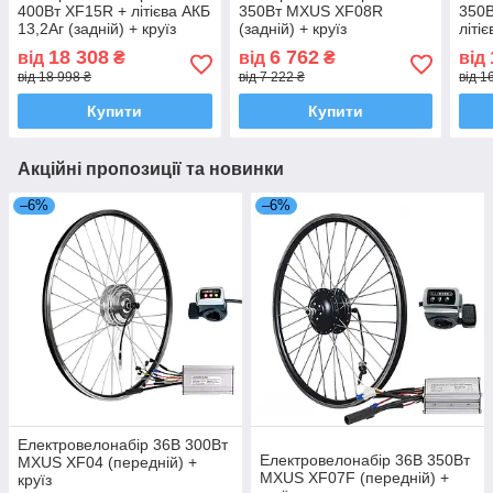
400Вт XF15R + літієва АКБ
350Вт MXUS XF08R
350
13,2Аг (задній) + круїз
(задній) + круїз
літі
(задн
18 308
6 762
від
₴
від
₴
від
від 18 998 ₴
від 7 222 ₴
від 1
Купити
Купити
Акційні пропозиції та новинки
–6%
–6%
Електровелонабір 36В 300Вт
Електровелонабір 36В 350Вт
MXUS XF04 (передній) +
MXUS XF07F (передній) +
круїз