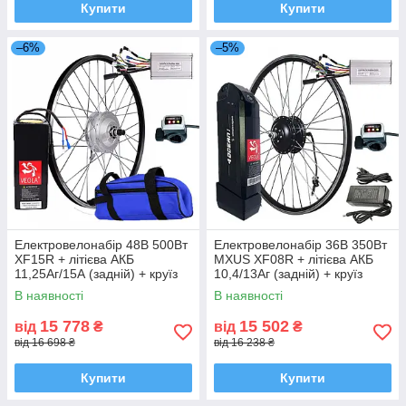
Купити
Купити
–6%
–5%
Електровелонабір 48В 500Вт
Електровелонабір 36В 350Вт
XF15R + літієва АКБ
MXUS XF08R + літієва АКБ
11,25Аг/15А (задній) + круїз
10,4/13Аг (задній) + круїз
В наявності
В наявності
15 778
15 502
від
₴
від
₴
від 16 698 ₴
від 16 238 ₴
Купити
Купити