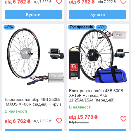
6 762
6 762
від
₴
від
₴
від 7 222 ₴
від 7 222 ₴
Купити
Купити
–6%
Топ продажів
–6%
Електровелонабір 48В 500Вт
XF15F + літієва АКБ
Електровеланабір 48В 350Вт
11,25Аг/15Аг (передній) +
MXUS XF08R (задній) + круїз
круїз
В наявності
В наявності
15 778
від
₴
6 762
від
₴
від 7 222 ₴
від 16 698 ₴