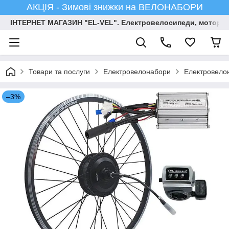
АКЦІЯ - Зимові знижки на ВЕЛОНАБОРИ
ІНТЕРНЕТ МАГАЗИН "EL-VEL". Електровелосипеди, мотор-ко
Товари та послуги
Електровелонабори
Електровелон
–3%