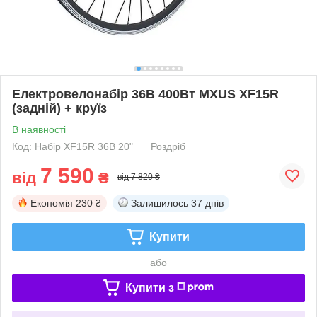
Електровелонабір 36В 400Вт MXUS XF15R
(задній) + круїз
В наявності
Код: Набір XF15R 36В 20"
Роздріб
7 590
від
₴
від 7 820 ₴
Економія
230 ₴
Залишилось
37 днів
Купити
або
Купити з