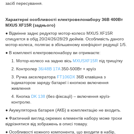
засіб пересування.
Характерні особливості електровелонабору 36В 400Вт
MXUS XF15R (заднього)
● Відмінне заднє редуктор мотор-колесо MXUS XF15R
спицуется в обід 20/24/26/28/29 дюймів. Особливість даного
мотор-колеса, полягає в збільшеному коефіцієнт редукції 1/5.
● В комплекті електровелонабору ви отримаєте:
Мотор-колесо на задню вісь
MXUSXF15R
під трищітку
Контролер
36/48В 17A
350-500Вт + круїз
Ручка акселератора
FT106DX
36В клавішна з
індикатором заряду батареї і кнопкою включення
живлення
Кнопка
DK 138
(без фіксації) – включення круїз-
контролю.
● Акумуляторна батарея (АКБ) в комплектацію не входить.
● Фактичний вигляд окремих елементів набору може трохи
відрізнятися від зображень в описі товару.
● Особливості кожного компонента, що входити в набір,