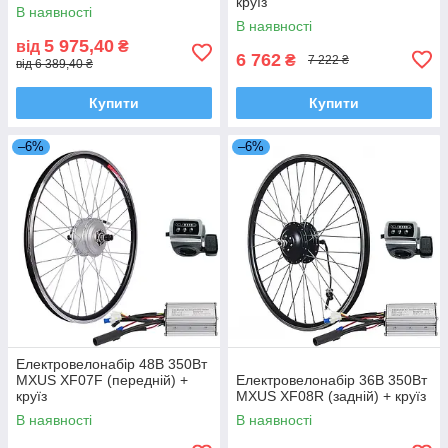
круїз
В наявності
В наявності
5 975,40
від
₴
6 762
₴
7 222 ₴
від 6 389,40 ₴
Купити
Купити
–6%
–6%
Електровелонабір 48В 350Вт
MXUS XF07F (передній) +
Електровелонабір 36В 350Вт
круїз
MXUS XF08R (задній) + круїз
В наявності
В наявності