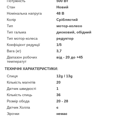
Потужність
500 Вт
Стан
Новий
Номінальна напруга
48 В
Колір
Сріблястий
Тип
мотор-колесо
Тип гальма
дисковий, обідний
Тип мотор-колеса
редуктор
Коефіцієнт редукції
1/5
Вага (кг)
3,7
Діапазон робочих
від - 20 до +45
температут
ТЕХНІЧНІ ХАРАКТЕРИСТИКИ:
Спиця
12g / 13g
Кількість магнітів
20
Датчик швидкості
1
Кількість спиць
36
Розмір обода
20 - 28
Датчик Холла
є
Зірочки
немає