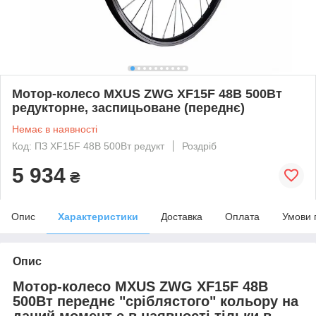
Мотор-колесо MXUS ZWG XF15F 48В 500Вт
редукторне, заспицьоване (переднє)
Немає в наявності
Код: ПЗ XF15F 48В 500Вт редукт
Роздріб
5 934
₴
Опис
Характеристики
Доставка
Оплата
Умови 
Опис
Мотор-колесо MXUS ZWG XF15F 48В
500Вт переднє "сріблястого" кольору на
даний момент є в наявності тільки в