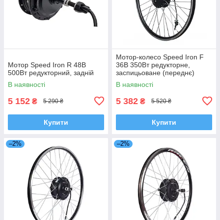
Мотор-колесо Speed Iron F
Мотор Speed Iron R 48В
36В 350Вт редукторне,
500Вт редукторний, задній
заспицьоване (переднє)
В наявності
В наявності
5 152
5 382
₴
₴
5 290 ₴
5 520 ₴
Купити
Купити
–2%
–2%