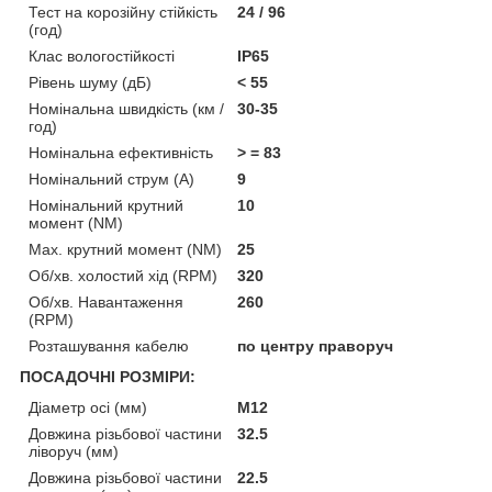
Тест на корозійну стійкість
24 / 96
(год)
Клас вологостійкості
IP65
Рівень шуму (дБ)
< 55
Номінальна швидкість (км /
30-35
год)
Номінальна ефективність
> = 83
Номінальний струм (А)
9
Номінальний крутний
10
момент (NM)
Мах. крутний момент (NM)
25
Об/хв. холостий хід (RPM)
320
Об/хв. Навантаження
260
(RPM)
Розташування кабелю
по центру праворуч
ПОСАДОЧНІ РОЗМІРИ:
Діаметр осі (мм)
М12
Довжина різьбової частини
32.5
ліворуч (мм)
Довжина різьбової частини
22.5