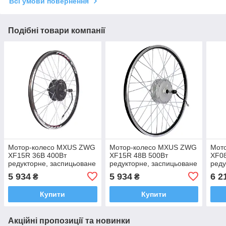
Всі умови повернення
Подібні товари компанії
Мотор-колесо MXUS ZWG
Мотор-колесо MXUS ZWG
Мот
XF15R 36В 400Вт
XF15R 48В 500Вт
XF0
редукторне, заспицьоване
редукторне, заспицьоване
реду
(заднє)
(заднє)
(зад
5 934
5 934
6 2
₴
₴
Купити
Купити
Акційні пропозиції та новинки