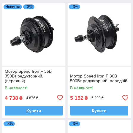
Новинка
–3%
–3%
Мотор Speed Iron F 36В
350Вт редукторний,
Мотор Speed Iron F 36В
(передній)
500Вт редукторний, передній
В наявності
В наявності
4 738
5 152
₴
₴
4 876 ₴
5 290 ₴
Купити
Купити
–3%
–3%