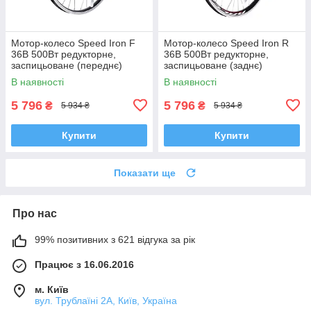
Мотор-колесо Speed Iron F
Мотор-колесо Speed Iron R
36В 500Вт редукторне,
36В 500Вт редукторне,
заспицьоване (переднє)
заспицьоване (заднє)
В наявності
В наявності
5 796
5 796
₴
₴
5 934 ₴
5 934 ₴
Купити
Купити
Показати ще
Про нас
99% позитивних з 621 відгука за рік
Працює з 16.06.2016
м. Київ
вул. Трублаїні 2А, Київ, Україна